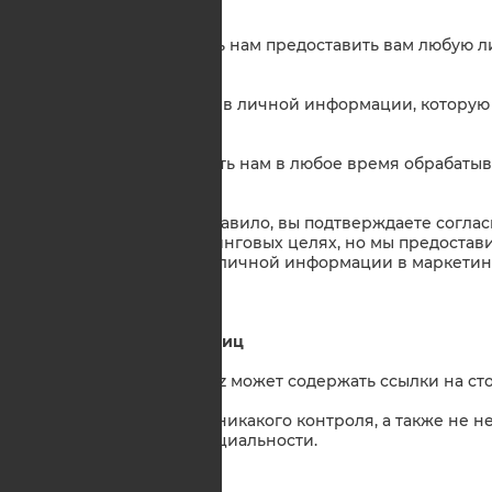
9. Ваши права
9.1. Вы можете поручить нам предоставить вам любую
сохраняем о вас.
9.2. Мы можем отказать в личной информации, которую
допускаемых законом.
9.3. Вы можете запретить нам в любое время обрабат
маркетинговых целях.
9.4. Из практики, как правило, вы подтверждаете согл
информации в маркетинговых целях, но мы предостави
использования вашей личной информации в маркетин
10. Веб-сайты третьих лиц
10.1. Платформа Step2biz может содержать ссылки на ст
10.2. Step2biz не имеет никакого контроля, а также не 
третьих лиц конфиденциальности.