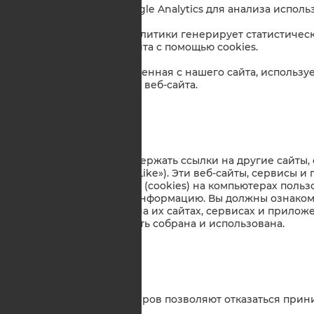
3.1. Мы используем Google Analytics для анализа испол
3.2. Наш провайдер аналитики генерирует статистиче
использовании веб-сайта с помощью cookies.
3.3. Информация, полученная с нашего сайта, использу
использовании нашего веб-сайта.
4. Cookies третьих лиц
4.1. Наш сайт может содержать ссылки на другие сайты
Twitter или Facebook «Like»). Эти веб-сайты, сервисы 
свои собственные куки (cookies) на компьютерах польз
запрашивать личную информацию. Вы должны ознакоми
конфиденциальности на их сайтах, сервисах и приложе
информация может быть собрана и использована.
5. Блокировка cookies
5.1 Большинство браузеров позволяют отказаться прини