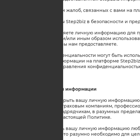
обработки запросов и жалоб, связанных с вами на пл
хранения Платформы Step2biz в безопасности и пр
3.3. Если вы предоставляете личную информацию для п
мы будем публиковать и/или иным образом использова
вашим согласием, что вы нам предоставляете.
3.4. Параметры конфиденциальности могут быть испол
публикации вашей информации на платформе Step2biz 
помощью элементов управления конфиденциальностью 
4. Разглашение личной информации
4.1. Step2biz может раскрыть вашу личную информацию
должностным лицам, страховым компаниям, профессион
поставщикам или субподрядчикам, в разумных предела
целей, изложенных в настоящей Политике.
4.2. Мы можем раскрыть вашу личную информацию лю
в той мере, насколько это разумно необходимо для це