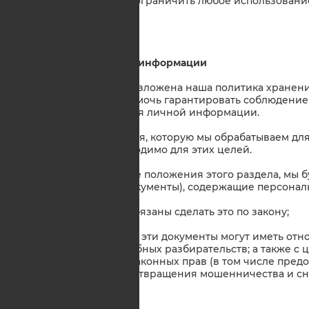
поэтому мы не можем ограничить любое использован
лицами.
6. Сохранение личной информации
6.1. В данном разделе изложена наша политика хранен
разработаны, чтобы помочь гарантировать соблюдение
сохранению и удаления личной информации.
6.2. Личная информация, которую мы обрабатываем дл
дольше, чем это необходимо для этих целей.
6.3. Несмотря на другие положения этого раздела, мы 
числе электронные документы), содержащие персонал
в той мере, что мы обязаны сделать это по закону;
если мы считаем, что эти документы могут иметь от
потенциальных судебных разбирательств; а также с 
или защиты наших законных прав (в том числе пре
лицам в целях предотвращения мошенничества и сн