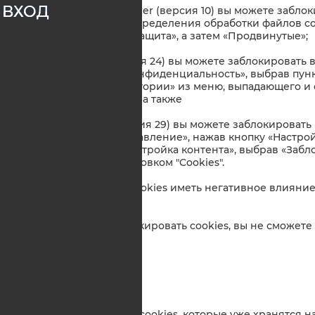
ВХОД
a) в Internet Explorer (версия 10) вы можете забл
настройки переопределения обработки файлов coo
обозревателя», «Защита», а затем «Продвинутые»;
b) в Firefox (версия 24) вы можете заблокировать 
«Параметры», «Конфиденциальность», выбрав пунк
настройки для истории» из меню, выпадающего и
cookies с сайтов »; а также
c) в Chrome (версия 29) вы можете заблокировать 
«Настройки и управление», нажав кнопку «Настро
настройки» и «Настройка контента», выбрав «Забл
данных "под заголовком "Cookies".
5.2. Блокировка всех cookies иметь негативное влияни
сайтов.
5.3. Если вы будете блокировать cookies, вы не сможет
платформы Step2biz.
6. Удаление cookies