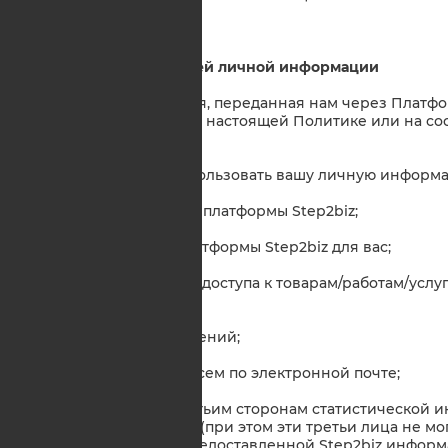
3. Использование вашей личной информации
3.1. Личная информация, переданная нам через Платфо
для целей, указанных в настоящей Политике или на с
Платформы Step2biz.
3.2. Step2biz может использовать вашу личную информ
администрирования платформы Step2biz;
персонализации Платформы Step2biz для вас;
предоставления вам доступа к товарам/работам/усл
Step2biz;
передачи вам сообщений;
направление вам писем по электронной почте;
предоставление третьим сторонам статистической 
Платформы Step2biz (при этом эти третьи лица не м
пользователей по предоставленной Step2biz информ