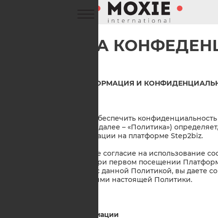
ПОЛИТИКА КОНФЕДЕН
COOKIES
ЧАСТЬ 1. ЛИЧНАЯ ИНФОРМАЦИЯ И КОНФИДЕНЦИАЛЬ
1. Введение
1.1 Step2biz стремится обеспечить конфиденциальнос
Step2biz. Эта политика (далее – «Политика») определяет,
вашей личной информации на платформе Step2biz.
1.2 Step2biz просит ваше согласие на использование co
настоящей Политики при первом посещении Платформ
Step2biz и соглашаясь с данной Политикой, вы даете с
соответствии с условиями настоящей Политики.
2. Сбор личной информации