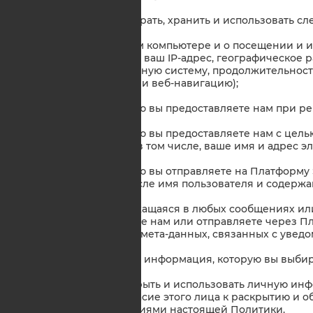
2.1 Step2biz может собирать, хранить и использовать
информация о вашем компьютере и о посещении и 
Step2biz (в том числе ваш IP-адрес, географическое
браузера, операционную систему, продолжительност
просмотров страниц и веб-навигацию);
информация, которую вы предоставляете нам при ре
информация, которую вы предоставляете нам с цель
электронной почте (в том числе, ваше имя и адрес э
информация, которую вы отправляете на Платформу 
Интернете (в том числе имя пользователя и содерж
информация, содержащаяся в любых сообщениях или
которые вы посылаете нам или отправляете через Пл
содержание связи и мета-данных, связанных с уведо
любая другая личная информация, которую вы выбира
2.2 Перед тем как раскрыть и использовать личную ин
должны получить согласие этого лица к раскрытию и 
в соответствии с условиями настоящей Политики.