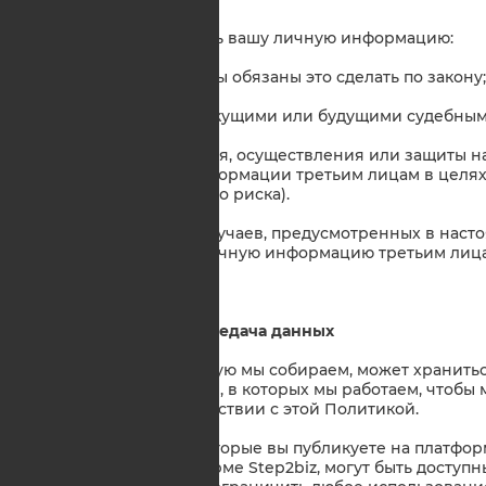
Политике.
4.3. Мы можем раскрыть вашу личную информацию:
в том случае, когда мы обязаны это сделать по закону;
в связи с любыми текущими или будущими судебным
с целью установления, осуществления или защиты на
предоставление информации третьим лицам в целя
снижения кредитного риска).
4.4. За исключением случаев, предусмотренных в наст
предоставлять вашу личную информацию третьим лиц
5. Международная передача данных
5.1. Информация, которую мы собираем, может хранитьс
между каждой из стран, в которых мы работаем, чтобы 
информацию в соответствии с этой Политикой.
5.2. Личные данные, которые вы публикуете на платфор
публикации на платформе Step2biz, могут быть доступн