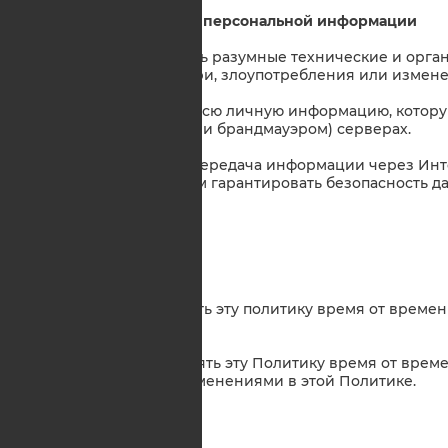
7. Безопасность вашей персональной информации
7.1. Мы будем принимать разумные технические и орг
предотвращения потери, злоупотребления или измен
7.2. Мы будем хранить всю личную информацию, котору
защищенных (паролем и брандмауэром) серверах.
7.3. Вы признаете, что передача информации через Инт
опасной и мы не можем гарантировать безопасность д
Интернет.
8. Изменения
8.1. Мы можем обновлять эту политику время от време
на платформе Step2biz.
8.2. Вы должны проверять эту Политику время от време
согласны с любыми изменениями в этой Политике.