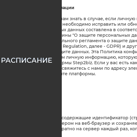
11. Обновление информации
11.1. Пожалуйста, дайте нам знать в случае, если личн
на платформе Step2biz, необходимо исправить или обн
обработки персональных данных составлена в соответ
Украины и Закона Украины "О защите персональных данны
- Закон), а также Генерального регламента о защите данны
General Data Protection Regulation, далее - GDPR) и д
законодательства о защите данных. Эта Политика конф
используем и защищаем личную информацию, которую
РАСПИСАНИЕ
использовании Платформы Step2biz. Если у вас есть ка
Политики, пожалуйста, свяжитесь с нами по адресу эл
которые указаны на сайте платформы.
ЧАСТЬ 2. COOKIES
1. О cookies
1.1. Cookies – это файлы, содержащие идентификатор (ст
направляется веб-сервером на веб-браузер и сохраня
затем возвращается обратно на сервер каждый раз, ко
сервера.