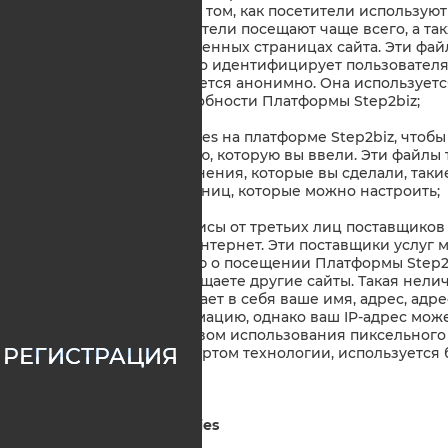
собрать информацию о том, как посетители используют 
какие страницы посетители посещают чаще всего, а т
об ошибках на определенных страницах сайта. Эти фа
которая индивидуально идентифицирует пользователя
собирается и агрегируется анонимно. Она используетс
функций и работоспособности Платформы Step2biz;
b) мы используем cookies на платформе Step2biz, чтобы 
запомнить информацию, которую вы ввели. Эти файлы 
чтобы запомнить изменения, которые вы сделали, такие
других частей веб-страниц, которые можно настроить;
c) мы используем сервисы от третьих лиц поставщиков
нашего имени через Интернет. Эти поставщики услуг м
неличную информацию о посещении Платформы Step2b
в то время, как вы посещаете другие сайты. Такая не
анонимной и не включает в себя ваше имя, адрес, адр
другую личную информацию, однако ваш IP-адрес мож
информации посредством использования пиксельного т
РЕГИСТРАЦИЯ
промышленным стандартом технологии, используется 
3. Аналитические cookies