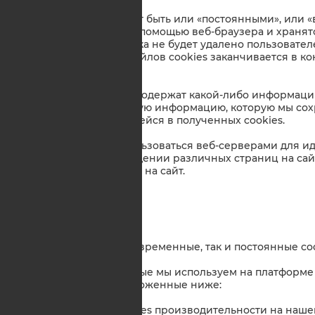
1.2. Файлы cookies могут быть или «постоянными», ил
cookies сохраняются с помощью веб-браузера и хранятся
срок хранения, или пока не будет удалено пользовате
срок же временных файлов cookies заканчивается в кон
браузер будет закрыт.
1.3. Cookies обычно не содержат какой-либо информац
пользователя, но личную информацию, которую мы сохр
информацией, хранящейся в полученных cookies.
1.4. Cookies могут использоваться веб-серверами для
пользователей о посещении различных страниц на сай
которые возвращаются на сайт.
2. Наши cookies
2.1. Мы используем как временные, так и постоянные co
2.2. Типы cookies, которые мы используем на платформе 
они используются, изложенные ниже:
a) мы используем cookies производительности на наше